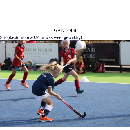
GANTOISE
Stropkestornooi 2024: u was weer geweldig!