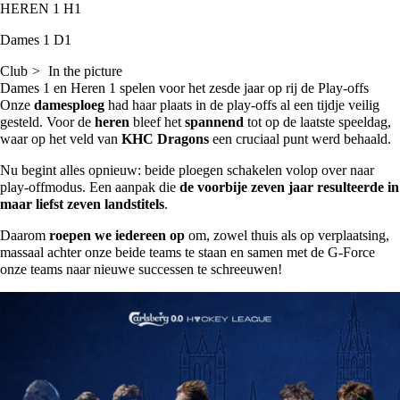
HEREN 1
H1
Dames 1
D1
Club
In the picture
Dames 1 en Heren 1 spelen voor het zesde jaar op rij de Play-offs
Onze
damesploeg
had haar plaats in de play-offs al een tijdje veilig
gesteld. Voor de
heren
bleef het
spannend
tot op de laatste speeldag,
waar op het veld van
KHC Dragons
een cruciaal punt werd behaald.
Nu begint alles opnieuw: beide ploegen schakelen volop over naar
play-offmodus. Een aanpak die
de voorbije zeven jaar resulteerde in
maar liefst zeven landstitels
.
Daarom
roepen we iedereen op
om, zowel thuis als op verplaatsing,
massaal achter onze beide teams te staan en samen met de G-Force
onze teams naar nieuwe successen te schreeuwen!