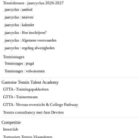
Tennislessen : jaarcyclus 2026-2027
jaarcyclus : aanbod
jaarcyclus : tarieven
jaarcyclus : kalender
jaarcyclus : Hoe inschrijven?
jaarcyclus : Algemene voorwaarden
jaarcyclus : regeling afwezigheden
Tennisstages
Tennisstages : jeugd
Tennisstages : volwassenen
Gantoise Tennis Talent Academy
GTTA - Trainingspakketten
GTTA - Trainersteam
GTTA : Niveau-overzicht & College Pathway
Tennis consultancy met Ann Devries
Competitie
Interclub
Tornooien Tennis Vlaanderen