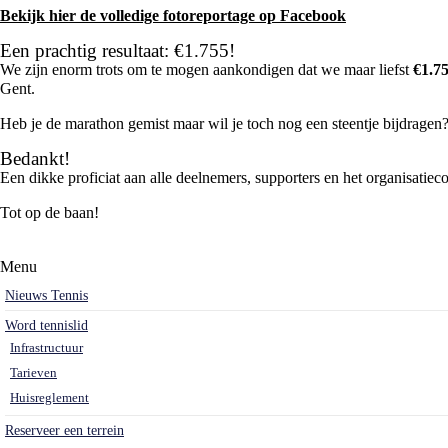
Bekijk hier de volledige fotoreportage op Facebook
Een prachtig resultaat: €1.755!
We zijn enorm trots om te mogen aankondigen dat we maar liefst
€1.7
Gent.
Heb je de marathon gemist maar wil je toch nog een steentje bijdragen
Bedankt!
Een dikke proficiat aan alle deelnemers, supporters en het organisatiec
Tot op de baan!
Menu
Nieuws Tennis
Word tennislid
Infrastructuur
Tarieven
Huisreglement
Reserveer een terrein