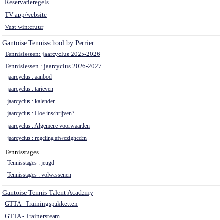
Reservatieregels
TV-app/website
Vast winteruur
Gantoise Tennisschool by Perrier
Tennislessen: jaarcyclus 2025-2026
Tennislessen : jaarcyclus 2026-2027
jaarcyclus : aanbod
jaarcyclus : tarieven
jaarcyclus : kalender
jaarcyclus : Hoe inschrijven?
jaarcyclus : Algemene voorwaarden
jaarcyclus : regeling afwezigheden
Tennisstages
Tennisstages : jeugd
Tennisstages : volwassenen
Gantoise Tennis Talent Academy
GTTA - Trainingspakketten
GTTA - Trainersteam