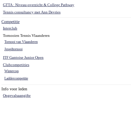
GTTA : Niveau-overzicht & College Pathway
Tennis consultancy met Ann Devries
Competitie
Interclub
Tornooien Tennis Vlaanderen
Tornooi van Vlaanderen
Jeugdtornooi
ITF Gantoise Junior Open
Clubcompetities
Wintercup
Laddercompetitie
Info voor leden
Ongevalsaangifte