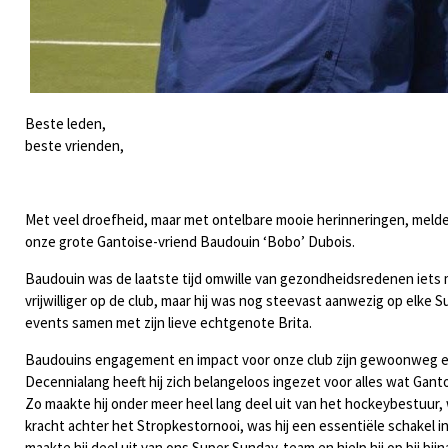
Beste leden,
beste vrienden,
Met veel droefheid
,
maar
met
ontelbare mooie herinneringen, melde
onze grote Gantoise
-
vriend Baudouin ‘Bobo’ Dubois.
Baudouin was de laatste tijd omwille van gezondheidsredenen iets m
vrijwilliger op de club
,
maar hij was nog steevast aanwezig op elke
S
events samen met zijn lieve echtgenote Brita.
Baudouins engagement en impact voor onze club z
ijn
gewoonweg e
Decennialang heeft hij zich belangeloos ingezet voor alles wat Gant
Zo maakte hij onder meer heel lang deel uit van het hockeybestuur, 
kracht achter het Stropkestornooi, was hij een essentiële schakel i
maakte hij deel uit van ons Super Sunday
-
team en hielp hij
op
bij bij