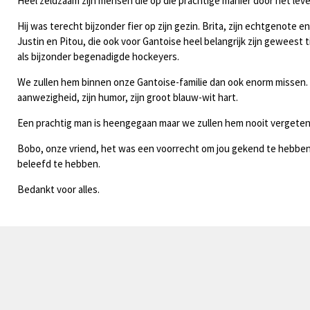
Heel zeldzaam zijn mensen die op die prachtige manier door het lev
Hij was terecht bijzonder fier op zijn gezin. Brita, zijn echtgenote en
Justin en Pitou
,
die ook voor Gantoise heel belangrijk zijn geweest t
als bijzonder begenadigde hockeyers.
We zullen hem binnen onze Gantoise
-
familie dan ook enorm missen. Z
aanwezigheid, zijn humor, zijn groot blauw-wit hart.
Een prachtig man is heengegaan maar we zullen hem nooit vergeten
Bobo, onze vriend, het was een voorrecht om jou gekend te hebben
beleefd te hebben.
Bedankt voor alles.
Fabrice Rogge, Alexander Saverys en Jean-Jacques Gernay
Algemeen en vice-voorzitters Gantoise
Mede namens onze raad van bestuur en onze volledige Gantoise
-
co