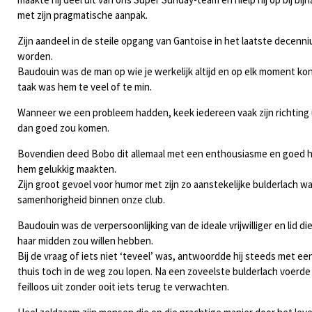
met zijn pragmatische aanpak.
Zijn aandeel in de steile opgang van Gantoise in het laatste decen
worden.
Baudouin was de man op wie je werkelijk altijd en op elk moment ko
taak was hem te veel of te min.
Wanneer we een probleem hadden
,
keek iedereen vaak zijn richting 
dan goed zou komen.
Bovendien deed Bobo dit allemaal met een enthousiasme en goed h
hem gelukkig maakte
n
.
Zijn groot gevoel voor humor met zijn zo aanstekelijke bulderlach 
samenhorigheid binnen onze club.
Baudouin was de verpersoonlijking van de ideale vrijwilliger en lid di
haar midden zou willen hebben.
Bij de vraag of iets niet ‘teveel’ was, antwoordde hij steeds met ee
thuis toch in de weg zou lopen. Na een zoveelste bulderlach voerde
feilloos uit zonder ooit iets terug te verwachten.