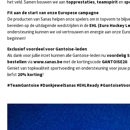
het veld. Samen bouwen we aan
topprestaties
,
teamspirit
en
sp
Fit aan de start van onze Europese campagne
De producten van Sanas helpen onze spelers om in topvorm te blijve
bereiden op de uitdagende wedstrijden in de
EHL (Euro Hockey L
ondersteuning kunnen we vol vertrouwen en energie aan onze Eu
beginnen!
Exclusief voordeel voor Gantoise-leden
Als dank voor jullie inzet kunnen alle Gantoise-leden nu
voordelig 
bestellen
via
www.sanas.be
met de kortingscode
GANTOISE
2
0
.
Geniet van topkwaliteit sportvoeding en ondersteuning voor jouw 
liefst
20% korting
!
#TeamGantoise #DankjewelSanas #EHLReady #GantoiseVoo