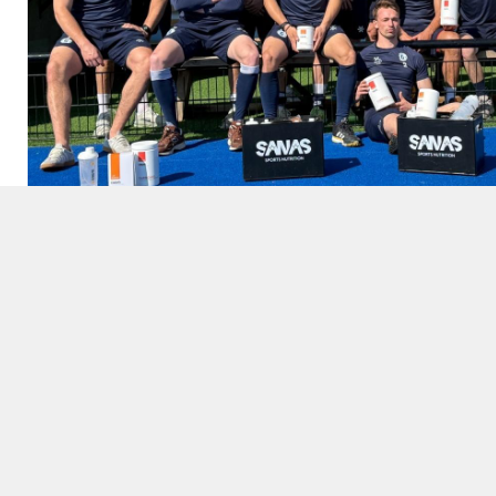
CONTACT
9u - 12u00 en 14u -
VOLG ONS
17u30
Gantoise Club
Instagram
|
Facebook