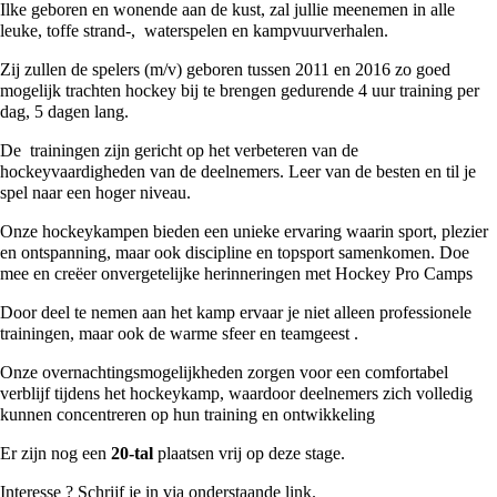
Ilke geboren en wonende aan de kust, zal jullie meenemen in alle
leuke, toffe strand-, waterspelen en kampvuurverhalen.
Zij zullen de spelers (m/v) geboren tussen 2011 en 2016 zo goed
mogelijk trachten hockey bij te brengen gedurende 4 uur training per
dag, 5 dagen lang.
De trainingen zijn gericht op het verbeteren van de
hockeyvaardigheden van de deelnemers. Leer van de besten en til je
spel naar een hoger niveau.
Onze hockeykampen bieden een unieke ervaring waarin sport, plezier
en ontspanning, maar ook discipline en topsport samenkomen. Doe
mee en creëer onvergetelijke herinneringen met Hockey Pro Camps
Door deel te nemen aan het kamp ervaar je niet alleen professionele
trainingen, maar ook de warme sfeer en teamgeest .
Onze overnachtingsmogelijkheden zorgen voor een comfortabel
verblijf tijdens het hockeykamp, waardoor deelnemers zich volledig
kunnen concentreren op hun training en ontwikkeling
Er zijn nog een
20-tal
plaatsen vrij op deze stage.
Interesse ? Schrijf je in via onderstaande link.