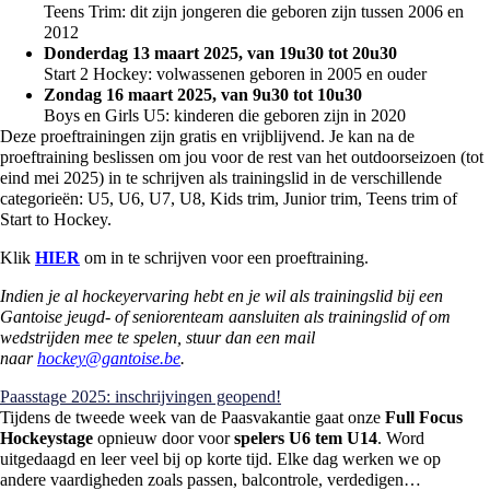
Teens Trim: dit zijn jongeren die geboren zijn tussen 2006 en
2012
Donderdag 13 maart 2025, van 19u30 tot 20u30
Start 2 Hockey: volwassenen geboren in 2005 en ouder
Zondag 16 maart 2025, van 9u30 tot 10u30
Boys en Girls U5: kinderen die geboren zijn in 2020
Deze proeftrainingen zijn gratis en vrijblijvend. Je kan na de
proeftraining beslissen om jou voor de rest van het outdoorseizoen (tot
eind mei 2025) in te schrijven als trainingslid in de verschillende
categorieën: U5, U6, U7, U8, Kids trim, Junior trim, Teens trim of
Start to Hockey.
Klik
HIER
om in te schrijven voor een proeftraining.
Indien je al hockeyervaring hebt en je wil als trainingslid bij een
Gantoise jeugd- of seniorenteam aansluiten als trainingslid of om
wedstrijden mee te spelen, stuur dan een mail
naar
hockey@gantoise.be
.
Paasstage 2025: inschrijvingen geopend!
Tijdens de tweede week van de Paasvakantie gaat onze
Full Focus
Hockeystage
opnieuw door voor
spelers U6 tem U14
. Word
uitgedaagd en leer veel bij op korte tijd. Elke dag werken we op
andere vaardigheden zoals passen, balcontrole, verdedigen…