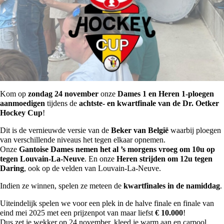
Kom op
zondag 24 november
onze
Dames 1 en Heren 1-ploegen
aanmoedigen
tijdens de
achtste- en kwartfinale van de Dr. Oetker
Hockey Cup
!
Dit is de vernieuwde versie van de
Beker van België
waarbij ploegen
van verschillende niveaus het tegen elkaar opnemen.
Onze
Gantoise Dames nemen het al ’s morgens vroeg om 10u op
tegen Louvain-La-Neuve
. En onze
Heren strijden om 12u tegen
Daring
, ook op de velden van Louvain-La-Neuve.
Indien ze winnen, spelen ze meteen de
kwartfinales in de namiddag
.
Uiteindelijk spelen we voor een plek in de halve finale en finale van
eind mei 2025 met een prijzenpot van maar liefst
€ 10.000
!
Dus zet je wekker op 24 november, kleed je warm aan en carpool