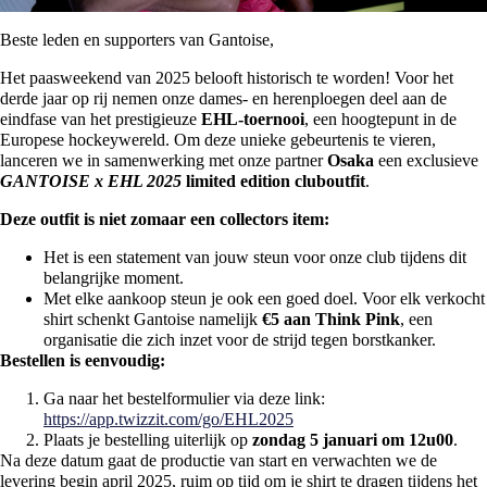
Beste leden en supporters van Gantoise,
Het paasweekend van 2025 belooft historisch te worden! Voor het
derde jaar op rij nemen onze dames- en herenploegen deel aan de
eindfase van het prestigieuze
EHL-toernooi
, een hoogtepunt in de
Europese hockeywereld. Om deze unieke gebeurtenis te vieren,
lanceren we in samenwerking met onze partner
Osaka
een exclusieve
GANTOISE x EHL 2025
limited edition cluboutfit
.
Deze outfit is niet zomaar een collectors item:
Het is een statement van jouw steun voor onze club tijdens dit
belangrijke moment.
Met elke aankoop steun je ook een goed doel. Voor elk verkocht
shirt schenkt Gantoise namelijk
€5 aan Think Pink
, een
organisatie die zich inzet voor de strijd tegen borstkanker.
Bestellen is eenvoudig:
Ga naar het bestelformulier via deze link:
https://app.twizzit.com/go/EHL2025
Plaats je bestelling uiterlijk op
zondag 5 januari om 12u00
.
Na deze datum gaat de productie van start en verwachten we de
levering begin april 2025, ruim op tijd om je shirt te dragen tijdens het