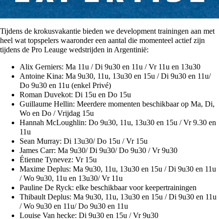
Tijdens de krokusvakantie bieden we development trainingen aan met
heel wat topspelers waaronder een aantal die momenteel actief zijn
tijdens de Pro Leauge wedstrijden in Argentinië:
Alix Gerniers: Ma 11u / Di 9u30 en 11u / Vr 11u en 13u30
Antoine Kina: Ma 9u30, 11u, 13u30 en 15u / Di 9u30 en 11u/
Do 9u30 en 11u (enkel Privé)
Roman Duvekot: Di 15u en Do 15u
Guillaume Hellin: Meerdere momenten beschikbaar op Ma, Di,
Wo en Do / Vrijdag 15u
Hannah McLoughlin: Do 9u30, 11u, 13u30 en 15u / Vr 9.30 en
11u
Sean Murray: Di 13u30/ Do 15u / Vr 15u
James Carr: Ma 9u30/ Di 9u30/ Do 9u30 / Vr 9u30
Étienne Tynevez: Vr 15u
Maxime Deplus: Ma 9u30, 11u, 13u30 en 15u / Di 9u30 en 11u
/ Wo 9u30, 11u en 13u30/ Vr 11u
Pauline De Ryck: elke beschikbaar voor keepertrainingen
Thibault Deplus: Ma 9u30, 11u, 13u30 en 15u / Di 9u30 en 11u
/ Wo 9u30 en 11u/ Do 9u30 en 11u
Louise Van hecke: Di 9u30 en 15u / Vr 9u30