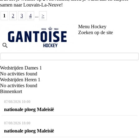
samen naar Louvain-La-Neuve!
1
2
3
4
...
>
Menu Hockey
Zoeken op de site
Wedstrijden Dames 1
No activities found
Wedstrijden Heren 1
No activities found
Binnenkort
07/08/2026
10:00
nationale ploeg Maleisië
07/08/2026
18:00
nationale ploeg Maleisië