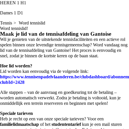
HEREN 1
H1
Dames 1
D1
Tennis
Word tennislid
Word tennislid!
Maak je lid van de tennisafdeling van Gantoise
Wil je genieten van de uitstekende tennisfaciliteiten en een actieve rol
spelen binnen onze levendige tennisgemeenschap? Word vandaag nog
lid van de tennisafdeling van Gantoise! Het proces is eenvoudig en
snel, zodat je binnen de kortste keren op de baan staat.
Hoe lid worden?
Lid worden kan eenvoudig via de volgende link:
https://www.tennisenpadelvlaanderen.be/clubdashboard/abonne
clubId=2428
Alle stappen – van de aanvraag en goedkeuring tot de betaling –
worden automatisch verwerkt. Zodra je betaling is voltooid, kun je
onmiddellijk een terrein reserveren en beginnen met spelen!
Speciale tarieven
Heb je recht op een van onze speciale tarieven? Voor een
familielidmaatschap
of het
studententarief
kun je een mail sturen