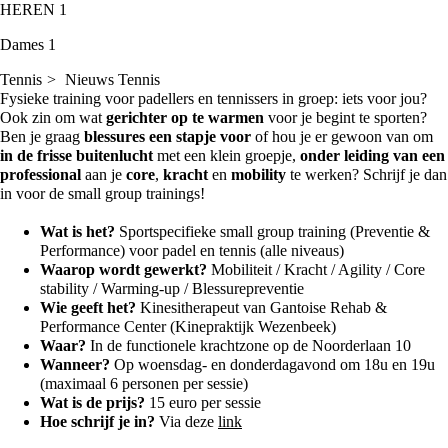
HEREN 1
Dames 1
Tennis
Nieuws Tennis
Fysieke training voor padellers en tennissers in groep: iets voor jou?
Ook zin om wat
gerichter op te warmen
voor je begint te sporten?
Ben je graag
blessures een stapje voor
of hou je er gewoon van om
in de frisse buitenlucht
met een klein groepje,
onder leiding van een
professional
aan je
core
,
kracht
en
mobility
te werken? Schrijf je dan
in voor de small group trainings!
Wat is het?
Sportspecifieke small group training (Preventie &
Performance) voor padel en tennis (alle niveaus)
Waarop wordt gewerkt?
Mobiliteit / Kracht / Agility / Core
stability / Warming-up / Blessurepreventie
Wie geeft het?
Kinesitherapeut van Gantoise Rehab &
Performance Center (Kinepraktijk Wezenbeek)
Waar?
In de functionele krachtzone op de Noorderlaan 10
Wanneer?
Op woensdag- en donderdagavond om 18u en 19u
(maximaal 6 personen per sessie)
Wat is de prijs?
15 euro per sessie
Hoe schrijf je in?
Via deze
link