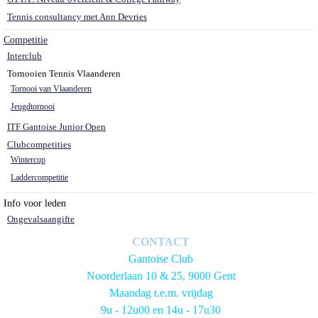
Tennis consultancy met Ann Devries
Competitie
Interclub
Tornooien Tennis Vlaanderen
Tornooi van Vlaanderen
Jeugdtornooi
ITF Gantoise Junior Open
Clubcompetities
Wintercup
Laddercompetitie
Info voor leden
Ongevalsaangifte
CONTACT
Gantoise Club
Noorderlaan 10 & 25, 9000 Gent
Maandag t.e.m. vrijdag
9u - 12u00 en 14u - 17u30