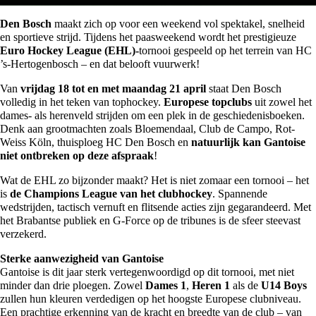
Den Bosch
maakt zich op voor een weekend vol spektakel, snelheid
en sportieve strijd. Tijdens het paasweekend wordt het prestigieuze
Euro Hockey League (EHL)-
tornooi gespeeld op het terrein van HC
’s-Hertogenbosch – en dat belooft vuurwerk!
Van
vrijdag 18 tot en met maandag 21 april
staat Den Bosch
volledig in het teken van tophockey.
Europese topclubs
uit zowel het
dames- als herenveld strijden om een plek in de geschiedenisboeken.
Denk aan grootmachten zoals Bloemendaal, Club de Campo, Rot-
Weiss Köln, thuisploeg HC Den Bosch en
natuurlijk kan Gantoise
niet ontbreken op deze afspraak
!
Wat de EHL zo bijzonder maakt? Het is niet zomaar een tornooi – het
is
de Champions League van het clubhockey
. Spannende
wedstrijden, tactisch vernuft en flitsende acties zijn gegarandeerd. Met
het Brabantse publiek en G-Force op de tribunes is de sfeer steevast
verzekerd.
Sterke aanwezigheid van Gantoise
Gantoise is dit jaar sterk vertegenwoordigd op dit tornooi, met niet
minder dan drie ploegen. Zowel
Dames 1
,
Heren 1
als de
U14 Boys
zullen hun kleuren verdedigen op het hoogste Europese clubniveau.
Een prachtige erkenning van de kracht en breedte van de club – van