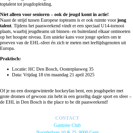
toptalent tot jeugdopleiding.
Niet alleen voor senioren – ook de jeugd komt in actie!
Naast de strijd tussen Europese topteams is er ook ruimte voor
jong
talent
. Tijdens het paasweekend vindt er een speciaal U14-tornooi
plaats, waarbij jeugdteams uit binnen- en buitenland elkaar ontmoeten
op het hoogste niveau. Een unieke kans voor jonge spelers om te
proeven van de EHL-sfeer én zich te meten met leeftijdsgenoten uit
Europa.
Praktisch:
Locatie: HC Den Bosch, Oosterplasweg 35
Data: Vrijdag 18 t/m maandag 21 april 2025
Of je nu een doorgewinterde hockeyfan bent, een jeugdspeler met
grote dromen of gewoon zin hebt in een gezellig dagje sport en sfeer –
de EHL in Den Bosch is the place to be dit paasweekend!
CONTACT
Gantoise Club
Noorderlaan 10 & 25, 9000 Gent