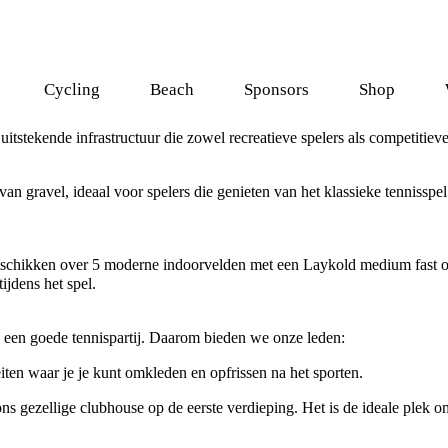
Cycling
Beach
Sponsors
Shop
itstekende infrastructuur die zowel recreatieve spelers als competitieve
n gravel, ideaal voor spelers die genieten van het klassieke tennisspel
beschikken over 5 moderne indoorvelden met een Laykold medium fast on
ijdens het spel.
n een goede tennispartij. Daarom bieden we onze leden:
eiten waar je je kunt omkleden en opfrissen na het sporten.
n ons gezellige clubhouse op de eerste verdieping. Het is de ideale ple