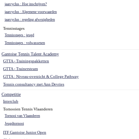
jaarcyclus : Hoe inschrijven?
jaarcyclus : Algemene voorwaarden
jaarcyclus : regeling afwezigheden
Tennisstages
Tennisstages : jeugd
Tennisstages : volwassenen
Gantoise Tennis Talent Academy
GTTA - Trainingspakketten
GTTA - Trainersteam
GTTA : Niveau-overzicht & College Pathway
Tennis consultancy met Ann Devries
Competitie
Interclub
Tornooien Tennis Vlaanderen
Tornooi van Vlaanderen
Jeugdtornooi
ITF Gantoise Junior Open