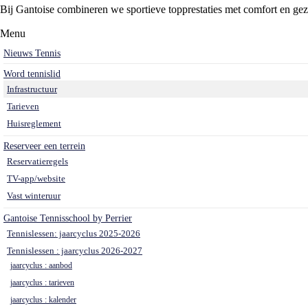
Bij Gantoise combineren we sportieve topprestaties met comfort en gez
Menu
Nieuws Tennis
Word tennislid
Infrastructuur
Tarieven
Huisreglement
Reserveer een terrein
Reservatieregels
TV-app/website
Vast winteruur
Gantoise Tennisschool by Perrier
Tennislessen: jaarcyclus 2025-2026
Tennislessen : jaarcyclus 2026-2027
jaarcyclus : aanbod
jaarcyclus : tarieven
jaarcyclus : kalender