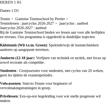
HEREN 1
H1
Dames 1
D1
Tennis
Gantoise Tennisschool by Perrier
Tennislessen : jaarcyclus 2026-2027
jaarcyclus : aanbod
Jaarcyclus 2026-2027 : aanbod
Bij de Gantoise Tennisschool bieden we lessen aan voor alle leeftijden
en niveaus. Ons programma is opgedeeld in duidelijke trajecten:
Kidstennis (Wit t.e.m. Groen)
: Spelenderwijs de basistechnieken
aanleren op aangepaste terreinen.
Junioren (12-18 jaar
): Verfijnen van techniek en tactiek, met focus op
zowel recreatie als competitie.
Studenten
: Groepssessies voor studenten, met cyclus van 20 weken,
geen les tijdens de examenperiodes
Volwassenen
: Start-to-Tennis voor beginners of
vervolmakingstrainingen in groep.
Privélessen
: Een-op-een begeleiding voor wie snelle progressie wil
maken.