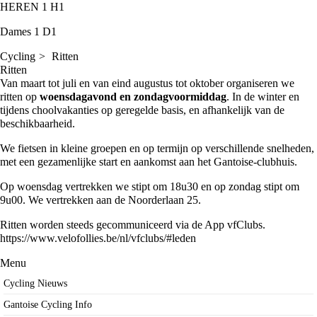
HEREN 1
H1
Dames 1
D1
Cycling
Ritten
Ritten
Van maart tot juli en van eind augustus tot oktober organiseren we
ritten op
woensdagavond en zondagvoormiddag
. In de winter en
tijdens choolvakanties op geregelde basis, en afhankelijk van de
beschikbaarheid.
We fietsen in kleine groepen en op termijn op verschillende snelheden,
met een gezamenlijke start en aankomst aan het Gantoise-clubhuis.
Op woensdag vertrekken we stipt om 18u30 en op zondag stipt om
9u00. We vertrekken aan de Noorderlaan 25.
Ritten worden steeds gecommuniceerd via de App vfClubs.
https://www.velofollies.be/nl/vfclubs/#leden
Menu
Cycling Nieuws
Gantoise Cycling Info