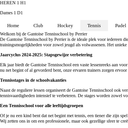
HEREN 1
H1
Dames 1
D1
Home
Club
Hockey
Tennis
Padel
Welkom bij de Gantoise Tennisschool by Perrier
De Gantoise Tennisschool by Perrier is de ideale plek voor iedereen di
trainingsmogelijkheden voor zowel jeugd als volwassenen. Het unieke l
Jaarcyclus 2024-2025: Stapsgewijze verbetering
Elk jaar biedt de Gantoise Tennisschool een vaste lessenreeks aan voor
nu net begint of al gevorderd bent, onze ervaren trainers zorgen ervoor 
Tennisstages in de schoolvakanties
Naast de reguliere lessen organiseert de Gantoise Tennisschool ook ve
tennisvaardigheden intensief te verbeteren. De stages worden zowel vo
Een Tennisschool voor alle leeftijdsgroepen
Of je nu een kind bent dat net begint met tennis, een tiener die zijn s
Wij zetten ons in om een professionele, maar ook gezellige sfeer te creër