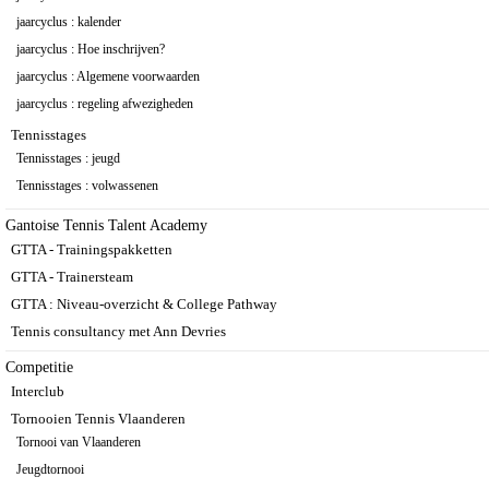
jaarcyclus : kalender
jaarcyclus : Hoe inschrijven?
jaarcyclus : Algemene voorwaarden
jaarcyclus : regeling afwezigheden
Tennisstages
Tennisstages : jeugd
Tennisstages : volwassenen
Gantoise Tennis Talent Academy
GTTA - Trainingspakketten
GTTA - Trainersteam
GTTA : Niveau-overzicht & College Pathway
Tennis consultancy met Ann Devries
Competitie
Interclub
Tornooien Tennis Vlaanderen
Tornooi van Vlaanderen
Jeugdtornooi