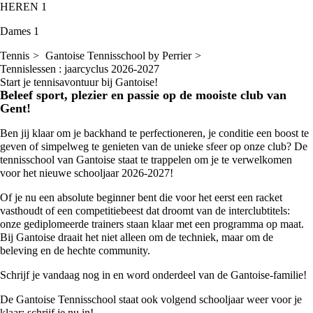
HEREN 1
Dames 1
Tennis
Gantoise Tennisschool by Perrier
Tennislessen : jaarcyclus 2026-2027
Start je tennisavontuur bij Gantoise!
Beleef sport, plezier en passie op de mooiste club van
Gent!
Ben jij klaar om je backhand te perfectioneren, je conditie een boost te
geven of simpelweg te genieten van de unieke sfeer op onze club? De
tennisschool van Gantoise staat te trappelen om je te verwelkomen
voor het nieuwe schooljaar 2026-2027!
Of je nu een absolute beginner bent die voor het eerst een racket
vasthoudt of een competitiebeest dat droomt van de interclubtitels:
onze gediplomeerde trainers staan klaar met een programma op maat.
Bij Gantoise draait het niet alleen om de techniek, maar om de
beleving en de hechte community.
Schrijf je vandaag nog in en word onderdeel van de Gantoise-familie!
De Gantoise Tennisschool staat ook volgend schooljaar weer voor je
klaar: schrijf je nu in!